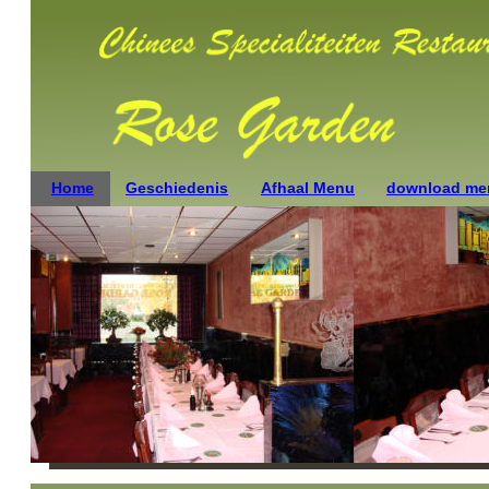
Home
Geschiedenis
Afhaal Menu
download me